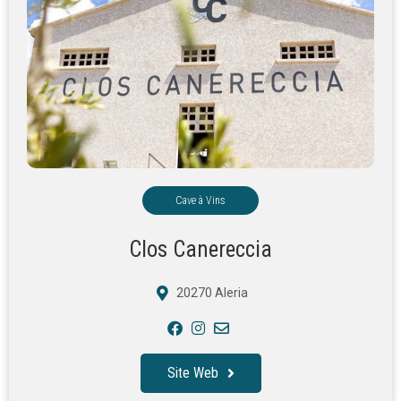
Cave à Vins
Clos Canereccia
20270 Aleria
Site Web