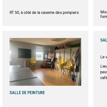
Mis
RT 50, à côté de la caserne des pompiers
form
SA
Le 
Lie
peuv
café
SALLE DE PEINTURE