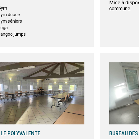
Mise à dispos
Gym
commune.
gym douce
gym séniors
yoga
kangoo jumps
LE POLYVALENTE
BUREAU DES