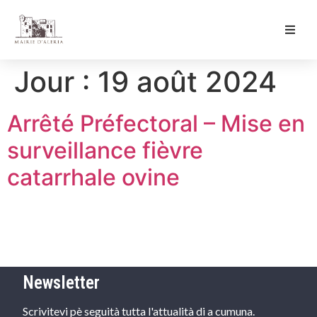
Ma Mairie
Jour :
19 août 2024
Culture & Loisirs
Arrêté Préfectoral – Mise en
Mon Quotidien
surveillance fièvre
catarrhale ovine
Newsletter
Scrivitevi pè seguità tutta l'attualità di a cumuna.