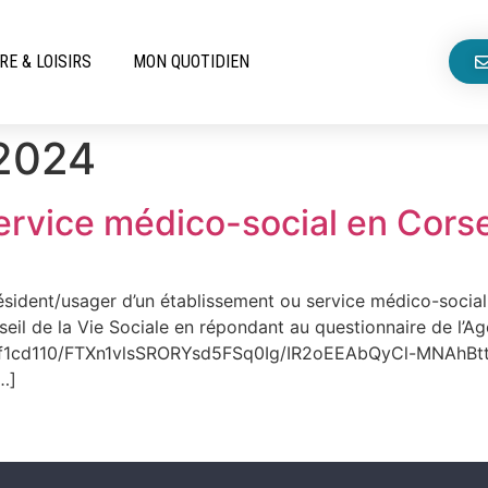
RE & LOISIRS
MON QUOTIDIEN
 2024
ervice médico-social en Cors
sident/usager d’un établissement ou service médico-social
seil de la Vie Sociale en répondant au questionnaire de l’
1cd110/FTXn1vlsSRORYsd5FSq0Ig/IR2oEEAbQyCl-MNAhBtthg/f
[…]