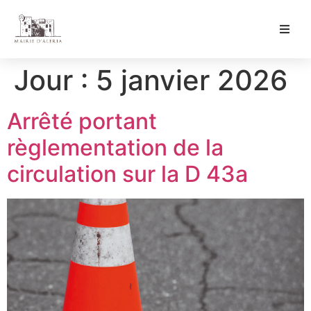
Ma Mairie
Jour :
5 janvier 2026
Culture & Loisirs
Arrêté portant
Mon Quotidien
règlementation de la
circulation sur la D 43a