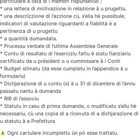
particulare a lista di i membri rispunsevuli ;
* una lettera di motivazione in relazione à u prugettu.
* una descrizzione di l’azzione cù, s’ella hè pussibule,
indicatori di valutazione riguardanti a fiabilità è a
pertinenza di u prugettu
* a quantità dumandata.
* Prucessu verbale di l’ultima Assemblea Generale
* Contu di resultatu di l’eserciziu fattu è statu fianziariu
certificatu da u président o u cummissare à i Conti
* Budget stimatu (da esse cumpletu in l’appendice à u
furmulariu)
* Dichjarazione di u contu (s) à u 31 di dicembre di l’annu
passatu nantu à dumanda
* RIB di l’associu
* Statutu in casu di prima dumanda, o mudificatu s’ellu hè
necessariu, cù una copia di a ricevuta di a dichjarazione di
u statutu à a Prefettura
Ogni cartulare incumplettu ùn pò esse trattatu.