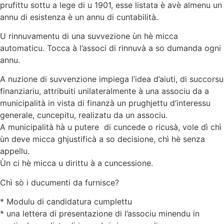
prufittu sottu a lege di u 1901, esse listata è avè almenu un
annu di esistenza è un annu di cuntabilità.
U rinnuvamentu di una suvvezione ùn hè micca
automaticu. Tocca à l’associ di rinnuvà a so dumanda ogni
annu.
A nuzione di suvvenzione impiega l’idea d’aiuti, di succorsu
finanziariu, attribuiti unilateralmente à una associu da a
municipalità in vista di finanzà un prughjettu d’interessu
generale, cuncepitu, realizatu da un associu.
A municipalità hà u putere di cuncede o ricusà, vole dì chì
ùn deve micca ghjustificà a so decisione, chì hè senza
appellu.
Ùn ci hè micca u dirittu à a cuncessione.
Chì sò i ducumenti da furnisce?
* Modulu di candidatura cumplettu
* una lettera di presentazione di l’associu minendu in