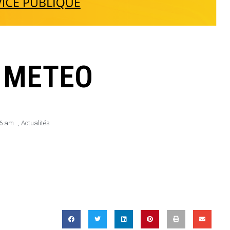
 METEO
36 am
,
Actualités