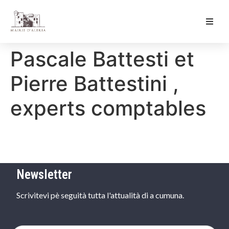
Ma Mairie
Pascale Battesti et
Culture & Loisirs
Pierre Battestini ,
Mon Quotidien
experts comptables
Newsletter
Scrivitevi pè seguità tutta l'attualità di a cumuna.