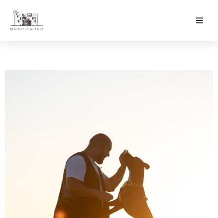
Ma Mairie
Culture & Loisirs
Mon Quotidien