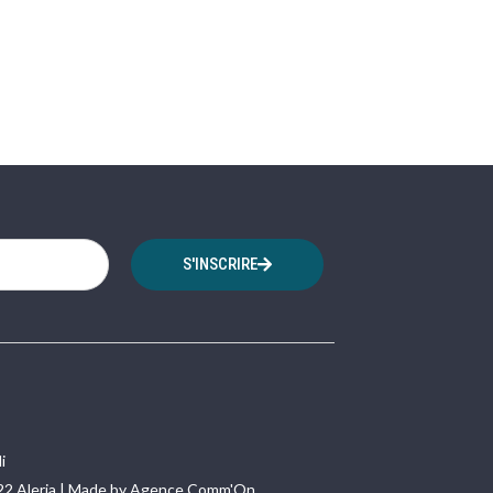
S'INSCRIRE
i
22 Aleria | Made by Agence Comm'On