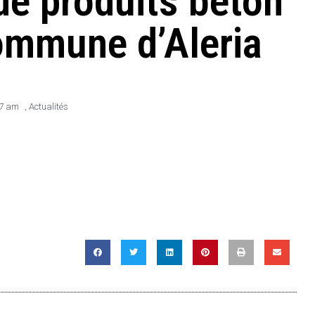
 de produits béton
commune d’Aleria
57 am
,
Actualités