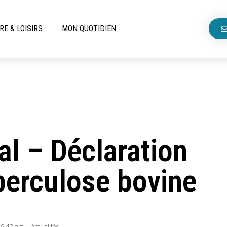
RE & LOISIRS
MON QUOTIDIEN
al – Déclaration
uberculose bovine
9:42 am
,
Actualités