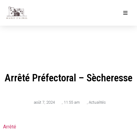
Ma Mairie
Culture & Loisirs
Mon Quotidien
Arrêté Préfectoral – Sècheresse
août 7, 2024
,
11:55 am
,
Actualités
Arrêté