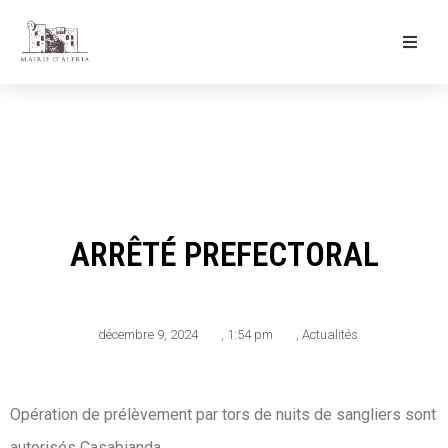
Ma Mairie
Culture & Loisirs
Mon Quotidien
ARRÊTÉ PREFECTORAL
décembre 9, 2024
,
1:54 pm
,
Actualités
Opération de prélèvement par tors de nuits de sangliers sont
autorisés Casabianda