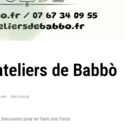
ateliers de Babbò
0 am
,
Non classé
 blessures pour en faire une force