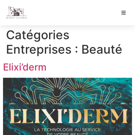
Ma Mairie
Catégories
Culture & Loisirs
Entreprises :
Beauté
Mon Quotidien
Elixi’derm