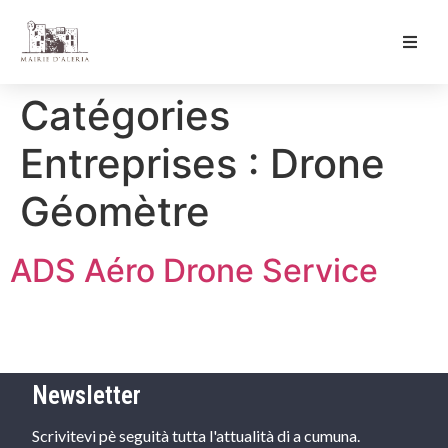
Ma Mairie
Catégories
Culture & Loisirs
Entreprises :
Drone
Mon Quotidien
Géomètre
ADS Aéro Drone Service
Newsletter
Scrivitevi pè seguità tutta l'attualità di a cumuna.