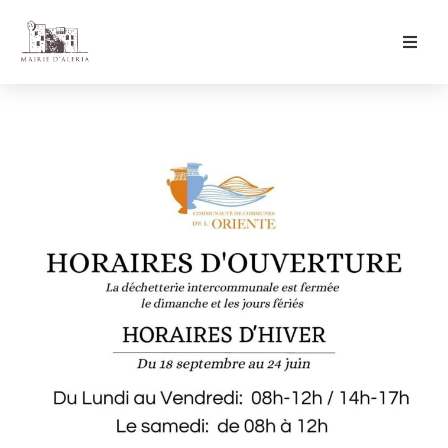
Ma Mairie
Culture & Loisirs
Mon Quotidien