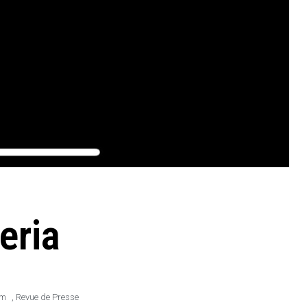
leria
am
,
Revue de Presse