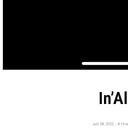
In’A
juin 28, 2022
,
8:19 