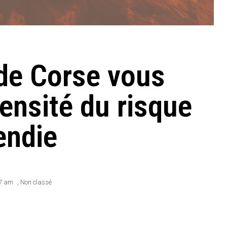
 de Corse vous
tensité du risque
endie
7 am
,
Non classé