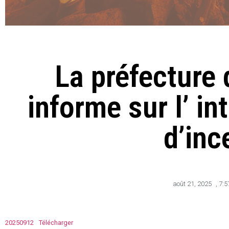
La préfecture
informe sur l’ in
d’inc
août 21, 2025
,
7:5
20250912
Télécharger