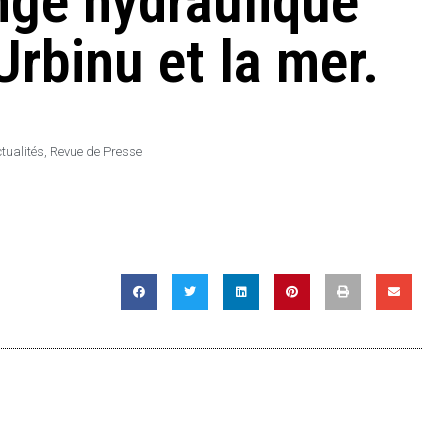
nge hydraulique
Urbinu et la mer.
tualités
,
Revue de Presse