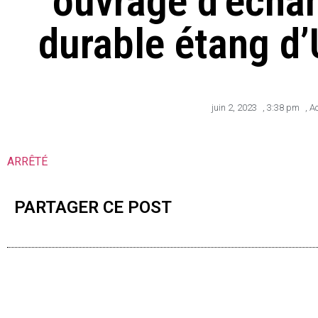
ouvrage d’écha
durable étang d’
juin 2, 2023
,
3:38 pm
,
Ac
ARRÊTÉ
PARTAGER CE POST