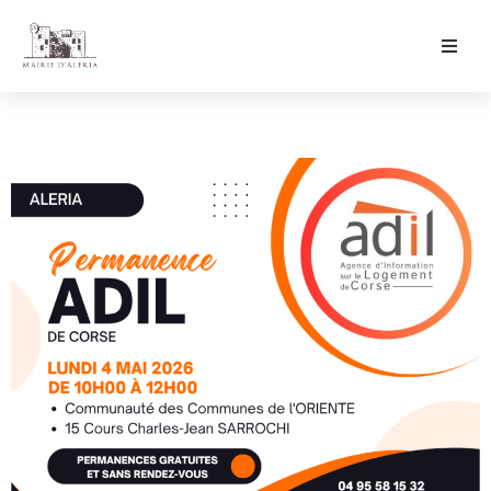
Ma Mairie
Culture & Loisirs
Mon Quotidien