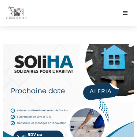
Ma Mairie
Culture & Loisirs
Mon Quotidien