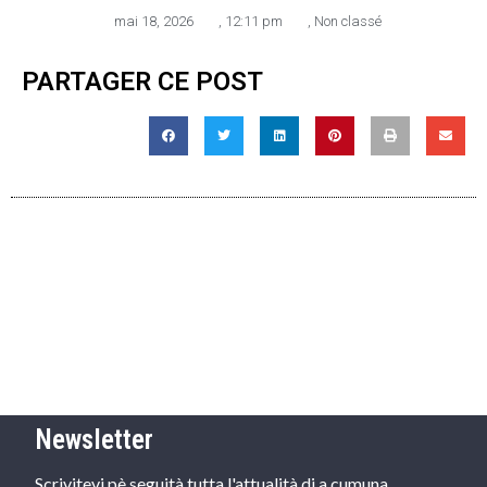
mai 18, 2026
,
12:11 pm
,
Non classé
PARTAGER CE POST
Newsletter
Scrivitevi pè seguità tutta l'attualità di a cumuna.