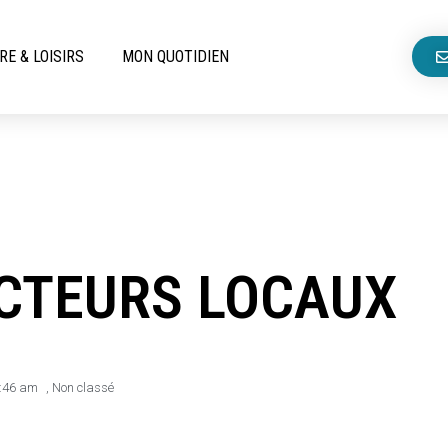
RE & LOISIRS
MON QUOTIDIEN
CTEURS LOCAUX
:46 am
,
Non classé