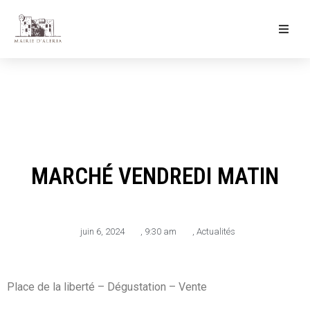
Ma Mairie
Culture & Loisirs
Mon Quotidien
MARCHÉ VENDREDI MATIN
juin 6, 2024
,
9:30 am
,
Actualités
Place de la liberté – Dégustation – Vente