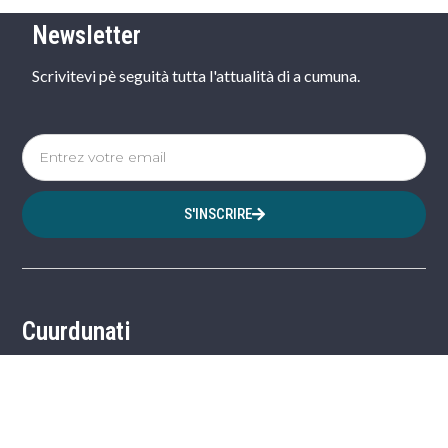
Newsletter
Scrivitevi pè seguità tutta l'attualità di a cumuna.
S'INSCRIRE
Cuurdunati
20, Cours Charles-Jean Sarrochi 20270 Aleria
04 95 57 00 73
commune@aleria.fr