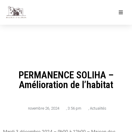
Ma Mairie
Culture & Loisirs
Mon Quotidien
PERMANENCE SOLIHA –
Amélioration de l’habitat
novembre 26, 2024
,
3:56 pm
,
Actualités
Mardi 3 décembre 2024 – 9h00 à 12h00 – Maison des