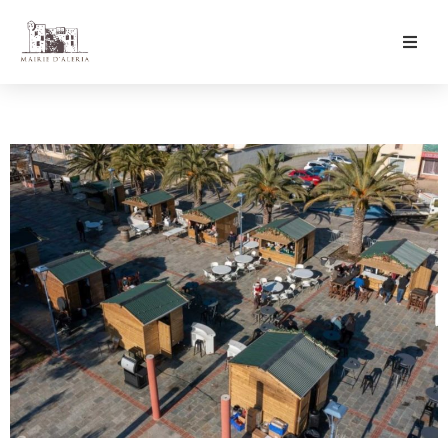
Ma Mairie
Culture & Loisirs
Mon Quotidien