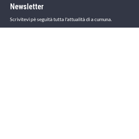
Newsletter
Scrivitevi pè seguità tutta l'attualità di a cumuna.
S'INSCRIRE
Cuurdunati
20, Cours Charles-Jean Sarrochi 20270 Aleria
04 95 57 00 73
commune@aleria.fr
Seguità ci