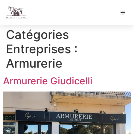
Ma Mairie
Catégories
Culture & Loisirs
Entreprises :
Mon Quotidien
Armurerie
Armurerie Giudicelli