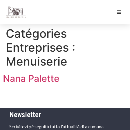
Ma Mairie
Catégories
Culture & Loisirs
Entreprises :
Mon Quotidien
Menuiserie
Nana Palette
Newsletter
Scrivitevi pè seguità tutta l'attualità di a cumuna.