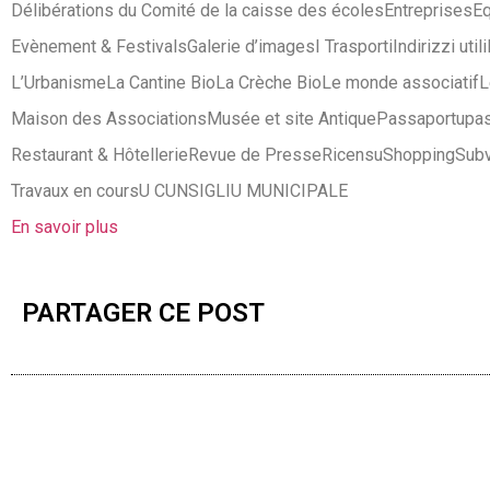
Délibérations du Comité de la caisse des écoles
Entreprises
Eq
Evènement & Festivals
Galerie d’images
I Trasporti
Indirizzi utili
L’Urbanisme
La Cantine Bio
La Crèche Bio
Le monde associatif
L
Maison des Associations
Musée et site Antique
Passaportu
pa
Restaurant & Hôtellerie
Revue de Presse
Ricensu
Shopping
Subv
Travaux en cours
U CUNSIGLIU MUNICIPALE
En savoir plus
PARTAGER CE POST