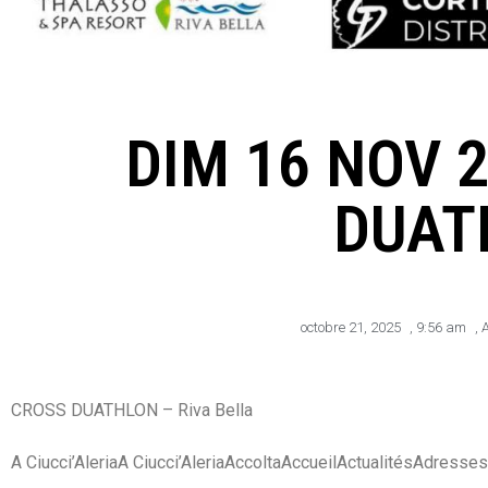
DIM 16 NOV 
DUAT
octobre 21, 2025
,
9:56 am
,
A
CROSS DUATHLON – Riva Bella
A Ciucci’Aleria
A Ciucci’Aleria
Accolta
Accueil
Actualités
Adresses 