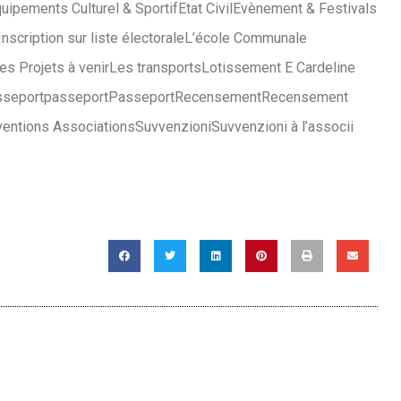
uipements Culturel & Sportif
Etat Civil
Evènement & Festivals
Inscription sur liste électorale
L’école Communale
es Projets à venir
Les transports
Lotissement E Cardeline
sseport
passeport
Passeport
Recensement
Recensement
entions Associations
Suvvenzioni
Suvvenzioni à l’associi