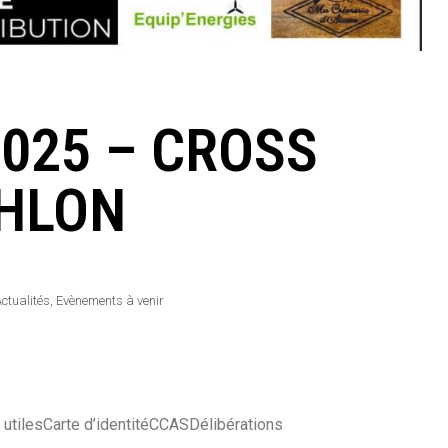
2025 – CROSS
HLON
ctualités
,
Evènements à venir
utiles
Carte d’identité
CCAS
Délibérations